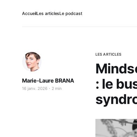
Accueil
Les articles
Le podcast
LES ARTICLES
Mindse
: le bu
Marie-Laure BRANA
16 janv. 2026
2 min
syndro