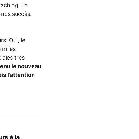
oaching, un
 nos succès.
s. Oui, le
 ni les
iales très
evenu le nouveau
s l’attention
rs à la