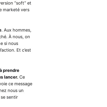
ersion “soft” et
re marketé vers
e
. Aux hommes,
ché. À nous, on
me si nous
action. Et c’est
 à prendre
s lancer.
Ce
nvoie ce message
chez nous un
 se sentir