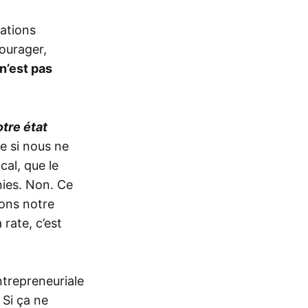
tations
courager,
n’est pas
otre état
e si nous ne
cal, que le
nies. Non. Ce
ons notre
rate, c’est
ntrepreneuriale
 Si ça ne