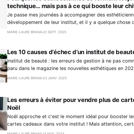
technique… mais pas à ce qui booste leur chif
Je passe mes journées à accompagner des esthéticienn
développement de leur institut, et il y a quelque chose
régulièrement : vous adorez vous former… mais toujours
MARIE-LAURE BRANA
22 SEPT. 2025
Un nouveau protocole visage ? Vous bloquez deux jours
Une nouvelle gamme de cosmétiques ? Vous sautez
Les 10 causes d’échec d’un institut de beau
Institut de beauté : les erreurs de gestion à ne pas commettre
paru dans le magazine les nouvelles esthétiques en 2025 Erreur n°1 :
pas faire de prévisionnel Le prévisionnel est l’un des essentiels de toute
MARIE-LAURE BRANA
23 JANV. 2025
bonne gestionnaire. Oublions les termes comptables et 
discours. Le prévisionnel,
Les erreurs à éviter pour vendre plus de car
Noël
Noël approche et c'est le moment idéal pour booster le
cartes cadeaux dans votre institut ! Mais attention, cert
peuvent vous faire perdre des clients...
MARIE-LAURE BRANA
14 NOV. 2024