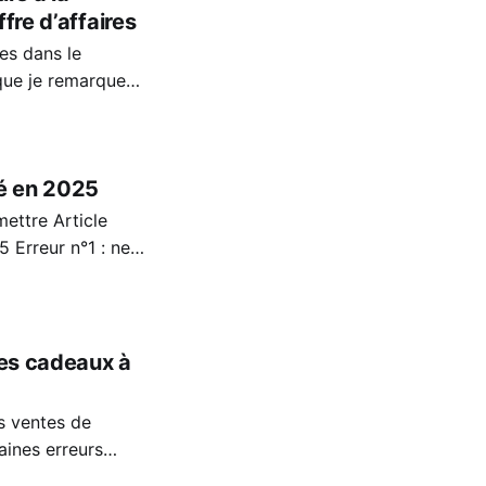
fre d’affaires
es dans le
 que je remarque
 sur la technique.
 de formation.
té en 2025
 Article
 ne
les grands
tes cadeaux à
s ventes de
aines erreurs